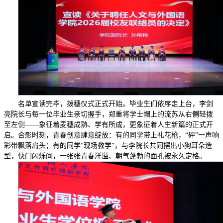
名单宣读完毕，拨穗仪式正式开始。毕业生们依序走上台，李剑
亮院长与每一位毕业生亲切握手，郑重将学士帽上的流苏从右侧轻拨
至左侧——象征着麦穗成熟、学有所成，更象征着人生新篇的正式开
启。合影时刻，青春创意肆意绽放：有的同学带上礼花枪，“砰”一声响
彩带飘落肩头；有的同学“现场教学”，与李院长共同摆出小狗耳朵造
型，快门闪烁间，一张张青春洋溢、朝气蓬勃的面孔被永久定格。