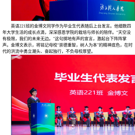
英语221班的金博文同学作为毕业生代表随后上台发言。他细数四
年大学生活的成长点滴，深深感恩学院的栽培与师长的陪伴。“天空没
有极限，我们的未来无边。”这句掷地有声的宣言，激起台下阵阵掌
声。金博文表示，将铭记母校“崇德重智，树人为本”的精神底色，在时
代的洪流中勇立潮头、奋起独行，不负母校厚望。