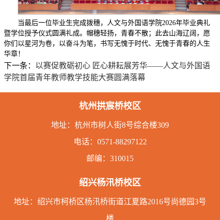
当最后一位毕业生完成拨穗，人文与外国语学院2026年毕业典礼
暨学位授予仪式圆满礼成。帽穗轻扬，青春不散；此去山海辽阔，愿
你们以星河为卷，以奋斗为笔，书写无愧于时代、无愧于青春的人生
华章！
下一条：
以赛促教砺初心 匠心耕耘展芳华——人文与外国语
学院首届青年教师教学技能大赛圆满落幕
杭州拱宸桥校区
地址：
杭州市树人街8号综合楼309
电话：
0571-88297122
邮编：310015
绍兴杨汛桥校区
地址：绍兴市柯桥区杨汛桥街道江夏路2016号尚德园3号
楼