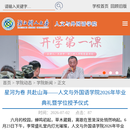
|
学校首页
回顾旧版
首页
>
学院动态
>
学院新闻
> 正文
星河为卷 共赴山海——人文与外国语学院2026年毕业
典礼暨学位授予仪式
时间：2026-07-02 点击：
87
六月的校园，蝉鸣初起，草木葳蕤，离歌在葱茏深处悄然响起。6
月23日下午，李常盛礼堂内灯光璀璨，人文与外国语学院2026年毕业