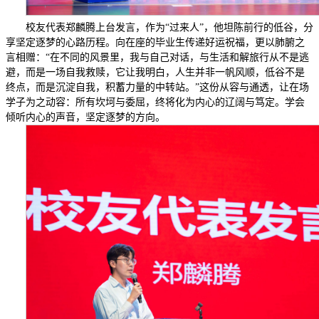
校友代表郑麟腾上台发言，作为“过来人”，他坦陈前行的低谷，分
享坚定逐梦的心路历程。向在座的毕业生传递好运祝福，更以肺腑之
言相赠：“在不同的风景里，我与自己对话，与生活和解旅行从不是逃
避，而是一场自我救赎，它让我明白，人生并非一帆风顺，低谷不是
终点，而是沉淀自我，积蓄力量的中转站。”这份从容与通透，让在场
学子为之动容：所有坎坷与委屈，终将化为内心的辽阔与笃定。学会
倾听内心的声音，坚定逐梦的方向。