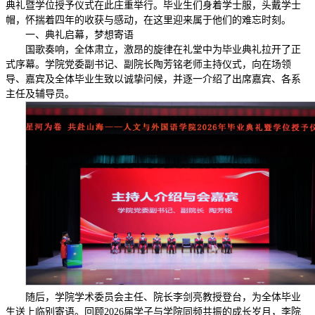
典礼暨学位授予仪式在此庄重举行。毕业生们身着学士服，头戴学士
帽，怀揣着四年的收获与感动，在这里迎来属于他们的难忘时刻。
一、典礼启幕，梦想寄语
国歌奏响，全体肃立，激昂的旋律在礼堂中为毕业典礼拉开了正
式序幕。学院党委副书记、副院长陶芳铭老师主持仪式，向在场领
导、嘉宾及全体毕业生致以诚挚问候，并逐一介绍了出席嘉宾、各系
主任及辅导员。
随后，学院学术委员会主任、院长李剑亮教授登台，为全体毕业
生送上临别寄语。回顾2026届学子与学院同频共振的成长岁月，李院