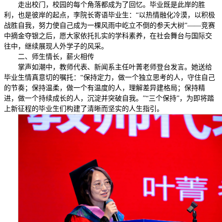
走出校门，校园的每个角落都成为了回忆。毕业既是此岸的胜
利，也是彼岸的起点，李院长寄语毕业生：“以热情融化冷漠，以积极
战胜自我，努力使自己成为一棵风雨中屹立不倒的参天大树”——竞赛
中摘金夺银之后，愿大家依托扎实的学科素养，在社会舞台与国际交
往中，继续展现人外学子的风采。
二、师生情长，薪火相传
掌声如潮中，教师代表、新闻系主任叶菁老师登台发言。她送给
毕业生情真意切的嘱托：“保持定力，做一个独立思考的人，守住自己
的节奏；保持温柔，做一个有温度的人，理解差异建格局；保持精
进，做一个持续成长的人，沉淀并突破自我。”“三个保持”，为即将踏
上新征程的毕业生们构建了清晰而坚实的人生指引。