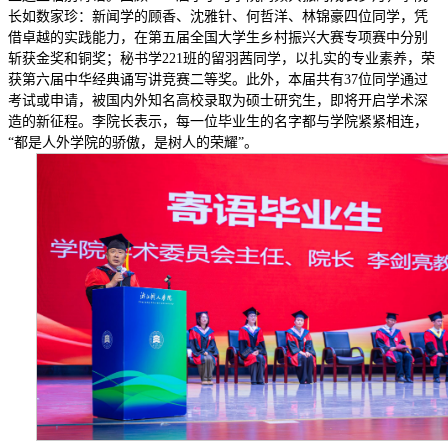
长如数家珍：新闻学的顾香、沈雅针、何哲洋、林锦豪四位同学，凭
借卓越的实践能力，在第五届全国大学生乡村振兴大赛专项赛中分别
斩获金奖和铜奖；秘书学221班的留羽茜同学，以扎实的专业素养，荣
获第六届中华经典诵写讲竞赛二等奖。此外，本届共有37位同学通过
考试或申请，被国内外知名高校录取为硕士研究生，即将开启学术深
造的新征程。李院长表示，每一位毕业生的名字都与学院紧紧相连，
“都是人外学院的骄傲，是树人的荣耀”。