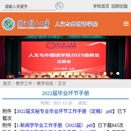
|
学校首页
回顾旧版
首页
>
教学工作
>
教学动态
> 正文
2022届毕业环节手册
时间：2021-12-20 点击：
附件【
2022届文秘专业毕业环节工作手册（定稿）.pdf
】已下
载
次
附件【
1-新闻学毕业工作手册（2022届）.pdf
】已下载
845
次